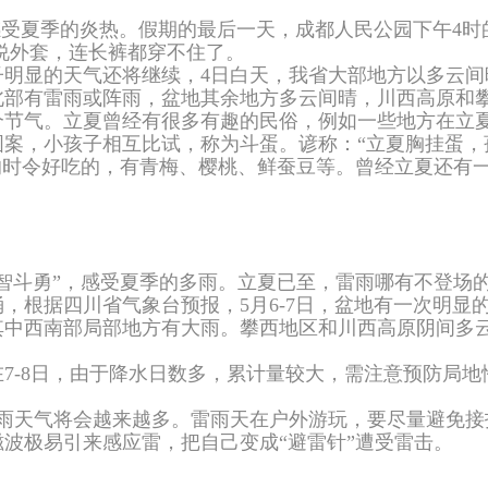
受夏季的炎热。假期的最后一天，成都人民公园下午4时的
别说外套，连长裤都穿不住了。
显的天气还将继续，4日白天，我省大部地方以多云间
西北部有雷雨或阵雨，盆地其余地方多云间晴，川西高原和
气。立夏曾经有很多有趣的民俗，例如一些地方在立夏
案，小孩子相互比试，称为斗蛋。谚称：“立夏胸挂蛋，
时令好吃的，有青梅、樱桃、鲜蚕豆等。曾经立夏还有一
智斗勇”，感受夏季的多雨。立夏已至，雷雨哪有不登场
据四川省气象台预报，5月6-7日，盆地有一次明显的
其中西南部局部地方有大雨。攀西地区和川西高原阴间多云
-8日，由于降水日数多，累计量较大，需注意预防局地
天气将会越来越多。雷雨天在户外游玩，要尽量避免接
波极易引来感应雷，把自己变成“避雷针”遭受雷击。