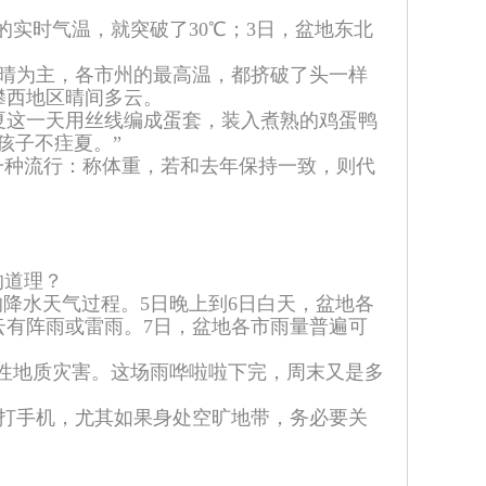
实时气温，就突破了30℃；3日，盆地东北
晴为主，各市州的最高温，都挤破了头一样
攀西地区晴间多云。
这一天用丝线编成蛋套，装入煮熟的鸡蛋鸭
孩子不疰夏。”
种流行：称体重，若和去年保持一致，则代
的道理？
降水天气过程。5日晚上到6日白天，盆地各
有阵雨或雷雨。7日，盆地各市雨量普遍可
性地质灾害。这场雨哗啦啦下完，周末又是多
打手机，尤其如果身处空旷地带，务必要关