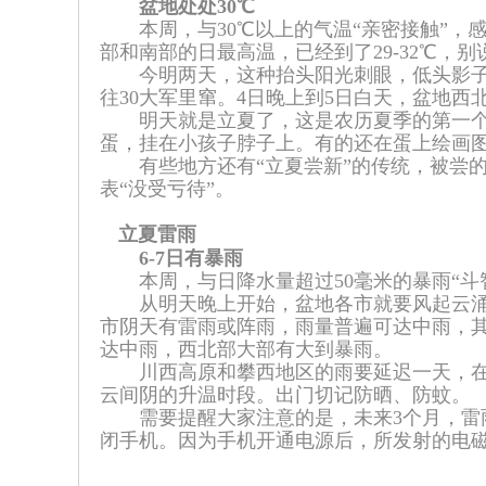
盆地处处30℃
本周，与30℃以上的气温“亲密接触”，感
部和南部的日最高温，已经到了29-32℃，
今明两天，这种抬头阳光刺眼，低头影子明
往30大军里窜。4日晚上到5日白天，盆地
明天就是立夏了，这是农历夏季的第一个节
蛋，挂在小孩子脖子上。有的还在蛋上绘画图
有些地方还有“立夏尝新”的传统，被尝的
表“没受亏待”。
立夏雷雨
6-7日有暴雨
本周，与日降水量超过50毫米的暴雨“斗
从明天晚上开始，盆地各市就要风起云涌，根
市阴天有雷雨或阵雨，雨量普遍可达中雨，
达中雨，西北部大部有大到暴雨。
川西高原和攀西地区的雨要延迟一天，在7
云间阴的升温时段。出门切记防晒、防蚊。
需要提醒大家注意的是，未来3个月，雷雨
闭手机。因为手机开通电源后，所发射的电磁