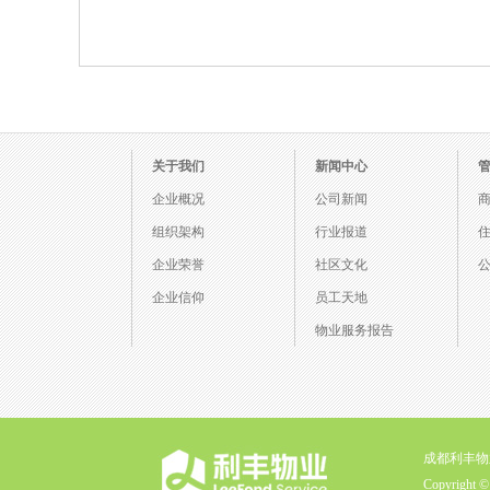
关于我们
新闻中心
企业概况
公司新闻
组织架构
行业报道
企业荣誉
社区文化
企业信仰
员工天地
物业服务报告
成都利丰物
Copyright