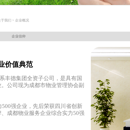
关于我们 > 企业概况
企业信仰
业价值典范
，系丰德集团全资子公司，是具有国
业。公司现为成都市物业管理协会副
。
500强企业
，先后荣获四川省创新
牌、成都物业服务企业综合实力
50强